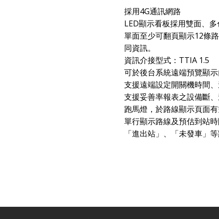
採用4G通訊網路
LED顯示看板採用雙面、
單面至少可翻頁顯示12條
同資訊。
資訊介接型式：TTIA 1.5
可於後台系統遠端預覽顯示
支援遠端設定開關機時間、
支援妥善率報表之設備斷、
跑馬燈，於路線顯示頁面有
單行顯示路線及預估到站時
「進出站」、「未發車」等